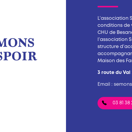
L’association 
conditions de 
CHU de Besanço
l’association 
structure d’acc
accompagnants
Maison des Fam
3 route du Val
Email : semon
03 81 38 